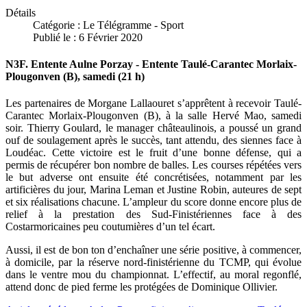
Détails
Catégorie :
Le Télégramme - Sport
Publié le : 6 Février 2020
N3F. Entente Aulne Porzay - Entente Taulé-Carantec Morlaix-
Plougonven (B), samedi (21 h)
Les partenaires de Morgane Lallaouret s’apprêtent à recevoir Taulé-
Carantec Morlaix-Plougonven (B), à la salle Hervé Mao, samedi
soir. Thierry Goulard, le manager châteaulinois, a poussé un grand
ouf de soulagement après le succès, tant attendu, des siennes face à
Loudéac. Cette victoire est le fruit d’une bonne défense, qui a
permis de récupérer bon nombre de balles. Les courses répétées vers
le but adverse ont ensuite été concrétisées, notamment par les
artificières du jour, Marina Leman et Justine Robin, auteures de sept
et six réalisations chacune. L’ampleur du score donne encore plus de
relief à la prestation des Sud-Finistériennes face à des
Costarmoricaines peu coutumières d’un tel écart.
Aussi, il est de bon ton d’enchaîner une série positive, à commencer,
à domicile, par la réserve nord-finistérienne du TCMP, qui évolue
dans le ventre mou du championnat. L’effectif, au moral regonflé,
attend donc de pied ferme les protégées de Dominique Ollivier.