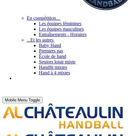
En compétition...
Les équipes féminines
Les équipes masculines
Entraînements - Horaires
...Et les autres
Baby Hand
Premiers pas
École de hand
Seniors loisir mixte
Handfit mixtes
Hand à 4 mixtes
Mobile Menu Toggle