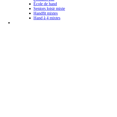
École de hand
Seniors loisir mixte
Handfit mixtes
Hand à 4 mixtes