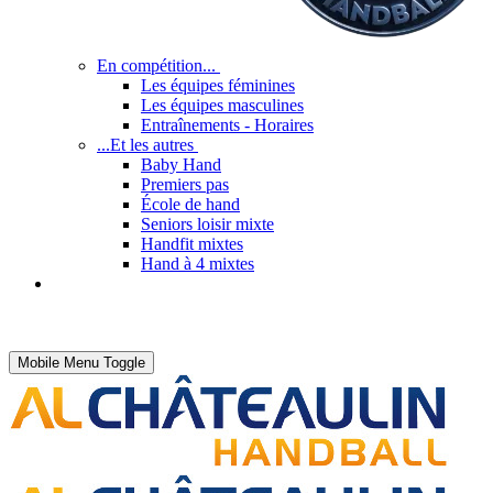
En compétition...
Les équipes féminines
Les équipes masculines
Entraînements - Horaires
...Et les autres
Baby Hand
Premiers pas
École de hand
Seniors loisir mixte
Handfit mixtes
Hand à 4 mixtes
Mobile Menu Toggle