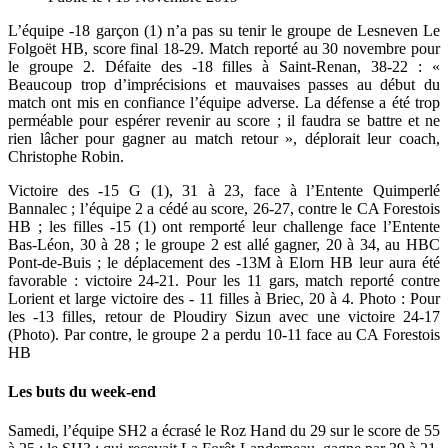
L’équipe -18 garçon (1) n’a pas su tenir le groupe de Lesneven Le
Folgoët HB, score final 18-29. Match reporté au 30 novembre pour
le groupe 2. Défaite des -18 filles à Saint-Renan, 38-22 : «
Beaucoup trop d’imprécisions et mauvaises passes au début du
match ont mis en confiance l’équipe adverse. La défense a été trop
perméable pour espérer revenir au score ; il faudra se battre et ne
rien lâcher pour gagner au match retour », déplorait leur coach,
Christophe Robin.
Victoire des -15 G (1), 31 à 23, face à l’Entente Quimperlé
Bannalec ; l’équipe 2 a cédé au score, 26-27, contre le CA Forestois
HB ; les filles -15 (1) ont remporté leur challenge face l’Entente
Bas-Léon, 30 à 28 ; le groupe 2 est allé gagner, 20 à 34, au HBC
Pont-de-Buis ; le déplacement des -13M à Elorn HB leur aura été
favorable : victoire 24-21. Pour les 11 gars, match reporté contre
Lorient et large victoire des - 11 filles à Briec, 20 à 4. Photo : Pour
les -13 filles, retour de Ploudiry Sizun avec une victoire 24-17
(Photo). Par contre, le groupe 2 a perdu 10-11 face au CA Forestois
HB
Les buts du week-end
Samedi, l’équipe SH2 a écrasé le Roz Hand du 29 sur le score de 55