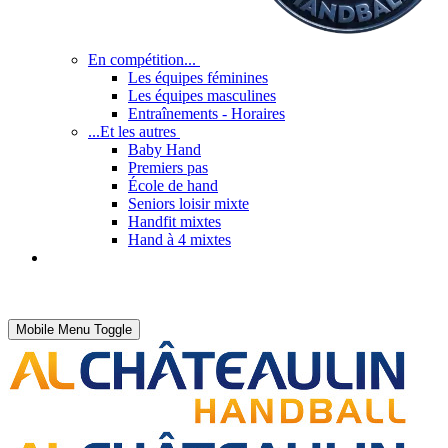
En compétition...
Les équipes féminines
Les équipes masculines
Entraînements - Horaires
...Et les autres
Baby Hand
Premiers pas
École de hand
Seniors loisir mixte
Handfit mixtes
Hand à 4 mixtes
Mobile Menu Toggle