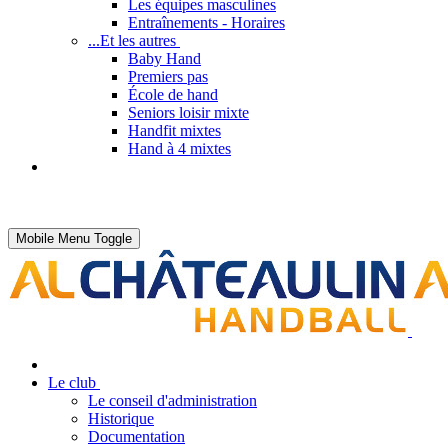
Les équipes masculines
Entraînements - Horaires
...Et les autres
Baby Hand
Premiers pas
École de hand
Seniors loisir mixte
Handfit mixtes
Hand à 4 mixtes
Mobile Menu Toggle
Le club
Le conseil d'administration
Historique
Documentation