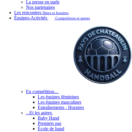
La presse en parle
Nos partenaires
Les rencontres
Dates et horaires
Équipes-Activités
Compétition et autres
En compétition...
Les équipes féminines
Les équipes masculines
Entraînements - Horaires
...Et les autres
Baby Hand
Premiers pas
École de hand