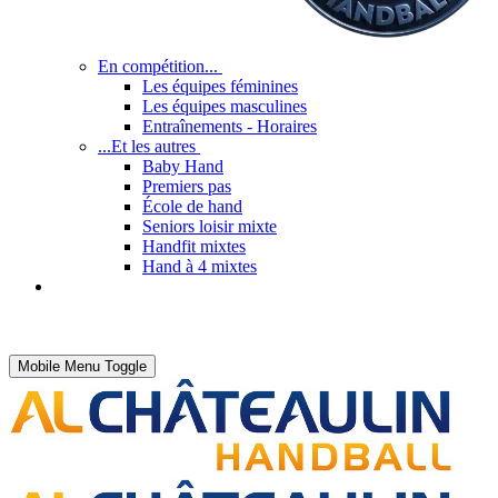
En compétition...
Les équipes féminines
Les équipes masculines
Entraînements - Horaires
...Et les autres
Baby Hand
Premiers pas
École de hand
Seniors loisir mixte
Handfit mixtes
Hand à 4 mixtes
Mobile Menu Toggle