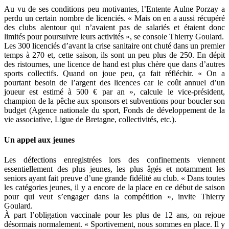
Au vu de ses conditions peu motivantes, l’Entente Aulne Porzay a
perdu un certain nombre de licenciés. « Mais on en a aussi récupéré
des clubs alentour qui n’avaient pas de salariés et étaient donc
limités pour poursuivre leurs activités », se console Thierry Goulard.
Les 300 licenciés d’avant la crise sanitaire ont chuté dans un premier
temps à 270 et, cette saison, ils sont un peu plus de 250. En dépit
des ristournes, une licence de hand est plus chère que dans d’autres
sports collectifs. Quand on joue peu, ça fait réfléchir. « On a
pourtant besoin de l’argent des licences car le coût annuel d’un
joueur est estimé à 500 € par an », calcule le vice-président,
champion de la pêche aux sponsors et subventions pour boucler son
budget (Agence nationale du sport, Fonds de développement de la
vie associative, Ligue de Bretagne, collectivités, etc.).
Un appel aux jeunes
Les défections enregistrées lors des confinements viennent
essentiellement des plus jeunes, les plus âgés et notamment les
seniors ayant fait preuve d’une grande fidélité au club. « Dans toutes
les catégories jeunes, il y a encore de la place en ce début de saison
pour qui veut s’engager dans la compétition », invite Thierry
Goulard.
À part l’obligation vaccinale pour les plus de 12 ans, on rejoue
désormais normalement. « Sportivement, nous sommes en place. Il y