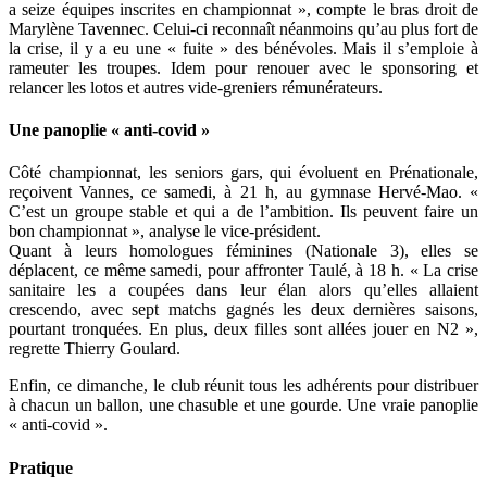
a seize équipes inscrites en championnat », compte le bras droit de
Marylène Tavennec. Celui-ci reconnaît néanmoins qu’au plus fort de
la crise, il y a eu une « fuite » des bénévoles. Mais il s’emploie à
rameuter les troupes. Idem pour renouer avec le sponsoring et
relancer les lotos et autres vide-greniers rémunérateurs.
Une panoplie « anti-covid »
Côté championnat, les seniors gars, qui évoluent en Prénationale,
reçoivent Vannes, ce samedi, à 21 h, au gymnase Hervé-Mao. «
C’est un groupe stable et qui a de l’ambition. Ils peuvent faire un
bon championnat », analyse le vice-président.
Quant à leurs homologues féminines (Nationale 3), elles se
déplacent, ce même samedi, pour affronter Taulé, à 18 h. « La crise
sanitaire les a coupées dans leur élan alors qu’elles allaient
crescendo, avec sept matchs gagnés les deux dernières saisons,
pourtant tronquées. En plus, deux filles sont allées jouer en N2 »,
regrette Thierry Goulard.
Enfin, ce dimanche, le club réunit tous les adhérents pour distribuer
à chacun un ballon, une chasuble et une gourde. Une vraie panoplie
« anti-covid ».
Pratique