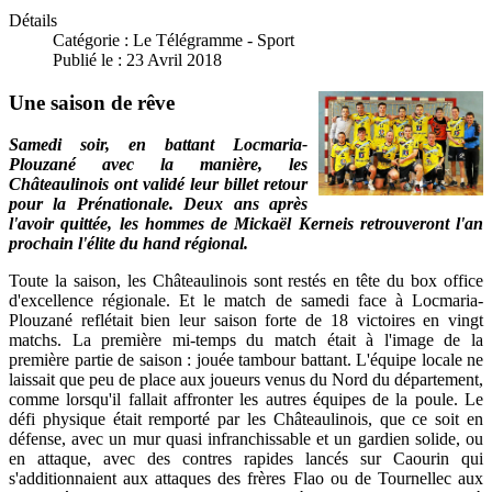
Détails
Catégorie :
Le Télégramme - Sport
Publié le : 23 Avril 2018
Une saison de rêve
Samedi soir, en battant Locmaria-
Plouzané avec la manière, les
Châteaulinois ont validé leur billet retour
pour la Prénationale. Deux ans après
l'avoir quittée, les hommes de Mickaël Kerneis retrouveront l'an
prochain l'élite du hand régional.
Toute la saison, les Châteaulinois sont restés en tête du box office
d'excellence régionale. Et le match de samedi face à Locmaria-
Plouzané reflétait bien leur saison forte de 18 victoires en vingt
matchs. La première mi-temps du match était à l'image de la
première partie de saison : jouée tambour battant. L'équipe locale ne
laissait que peu de place aux joueurs venus du Nord du département,
comme lorsqu'il fallait affronter les autres équipes de la poule. Le
défi physique était remporté par les Châteaulinois, que ce soit en
défense, avec un mur quasi infranchissable et un gardien solide, ou
en attaque, avec des contres rapides lancés sur Caourin qui
s'additionnaient aux attaques des frères Flao ou de Tournellec aux