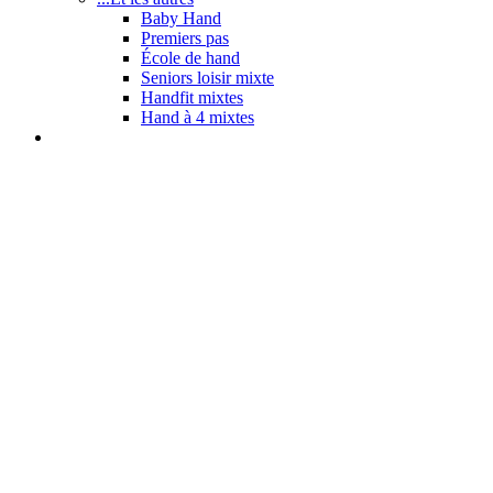
Baby Hand
Premiers pas
École de hand
Seniors loisir mixte
Handfit mixtes
Hand à 4 mixtes