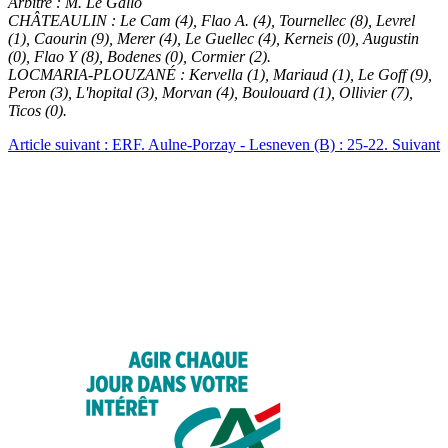
Arbitre : M. Le Gallo
CHÂTEAULIN : Le Cam (4), Flao A. (4), Tournellec (8), Levrel
(1), Caourin (9), Merer (4), Le Guellec (4), Kerneis (0), Augustin
(0), Flao Y (8), Bodenes (0), Cormier (2).
LOCMARIA-PLOUZANÉ : Kervella (1), Mariaud (1), Le Goff (9),
Peron (3), L'hopital (3), Morvan (4), Boulouard (1), Ollivier (7),
Ticos (0).
Article suivant : ERF. Aulne-Porzay - Lesneven (B) : 25-22.
Suivant