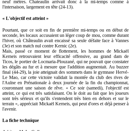
neuf mètres. Chateaulin arrivait donc à la mi-temps comme à
l'intersaison, largement en tête (24-13).
« L'objectif est atteint »
Pourtant, que ce soit en fin de première mi-temps ou en début de
seconde, les locaux accusaient un léger coup de mou, comme durant
l'hiver, où Châteaulin avait encaissé sa seule défaite face à Vannes
(3e) et son match nul contre Kernic (2e).
Mais, passé ce moment de flottement, les hommes de Mickaël
Kerneis retrouvaient leur efficacité offensive, au grand dam de
Ticos, le portier de Locmaria-Plouzané, qui ne pouvait que constater
les dégâts au fur et à mesure que l'addition augmentait. Au buzzer
final (44-29), la joie atteignait des sommets dans le gymnase Hervé-
Le Mao, car cette victoire validait la montée du club des rives de
l'Aulne en Prénationale à deux journée de la fin du championnat,
couronnant une saison de rêve. « Ce soir (samedi), l'objectif est
atteint, ce qui est très satisfaisant. On le doit au fait que les joueurs
sont très sérieux et qu'ils s'entendent très bien en dehors et sur le
terrain », appréciait Mickaël Kerneis, qui peut d'ores et déjà penser à
l'avenir.
La fiche technique