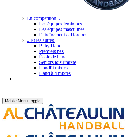
En compétition...
Les équipes féminines
Les équipes masculines
Entraînements - Horaires
...Et les autres
Baby Hand
Premiers pas
École de hand
Seniors loisir mixte
Handfit mixtes
Hand à 4 mixtes
Mobile Menu Toggle