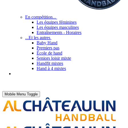
En compétition...
Les équipes féminines
Les équipes masculines
Entraînements - Horaires
...Et les autres
Baby Hand
Premiers pas
École de hand
Seniors loisir mixte
Handfit mixtes
Hand à 4 mixtes
Mobile Menu Toggle