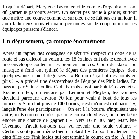
Jusqu'au départ, Marylène Tavennec et le comité d'organisation ont
dû garder le parcours secret. Un secret pas facile à garder, surtout
que mettre une course comme ça sur pied ne se fait pas en un jour. Il
aura fallu deux mois et quatre personnes sur le coup pour que les
équipages puissent s'élancer.
Un déguisement, ça compte énormément
Après un rappel des consignes de sécurité (respect du code de la
route et pas d'alcool au volant), les 18 équipes ont pris le départ avec
une enveloppe contenant les premiers indices. Coup de klaxon ou
musique à fond ont rythmé le départ des premières équipes, dont
quelques-unes étaient déguisées : « Ben oui ! ça fait des points en
plus ! », a précisé une desmembres de l'équipe des Pink ladies. En
passant par Saint-Coulitz, Carhaix mais aussi par Saint-Goazec et sa
Roche du feu, ou encore par Lennon et Pleyben, les voitures
devaient parcourir environ 70 km pour venir à bout de tous les
indices. « Si on fait plus de 100 bornes, c'est qu'on est mal barré ! »,
lançait l'une des participantes. « On est à la bourre, s'inquiétait une
autre, mais comme ce n'est pas une course de vitesse, on a peut-être
encore une chance de gagner ! ». Vers 16 h 30, hier, Marylène
Tavennec n'avait toujours pas vu revenir une seule voiture. «
Certains sont quand même bien en retard ! ». Ce sont finalement les
cinq filles des Pink ladies qui ont terminé la course en tête. À 18 h,